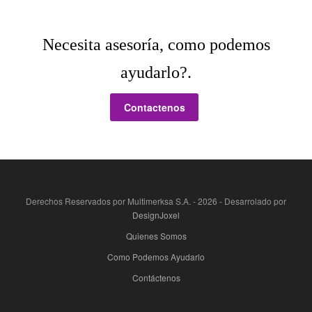
Necesita asesoría, como podemos
ayudarlo?.
Contactenos
Derechos Reservados por Multimerksa S.A. -
2026 - Desarrolado por
DesignJoxel
Quienes Somos
Como Podemos Ayudarlo
Contáctenos